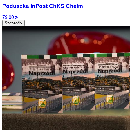
Poduszka InPost ChKS Chełm
79.00 zł
Szczegóły